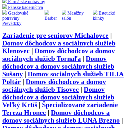
Farmárske potraviny
Pánske kaderníctva
Gazdovské
Masážny
Estetické
potraviny
Barber
salón
klinky
Prevádzky
Zariadenie pre seniorov Michalovce
|
Domov dôchodcov a sociálnych služieb
Klenovec
|
Domov dôchodcov a domov
sociálnych služieb Tornaľa
|
Domov
dôchodcov a domov sociálnych služieb
Sušany
|
Domov sociálnych služieb TILIA
Poltár
|
Domov dôchodcov a domov
sociálnych služieb Tisovec
|
Domov
dôchodcov a domov sociálnych služieb
Veľký Krtíš
|
Špecializované zariadenie
Tereza Hronec
|
Domov dôchodcov a
domov sociálnych služieb LUNA Brezno
|