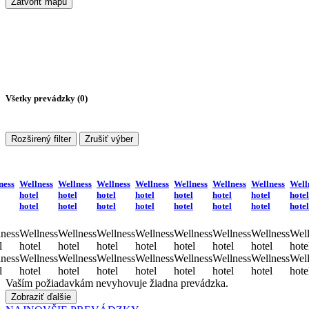
Zatvoriť mapu
Všetky prevádzky (
0
)
Rozširený filter
Zrušiť výber
ness
Wellness
Wellness
Wellness
Wellness
Wellness
Wellness
Wellness
Well
hotel
hotel
hotel
hotel
hotel
hotel
hotel
hotel
hotel
hotel
hotel
hotel
hotel
hotel
hotel
hotel
ness
Wellness
Wellness
Wellness
Wellness
Wellness
Wellness
Wellness
Well
l
hotel
hotel
hotel
hotel
hotel
hotel
hotel
hote
ness
Wellness
Wellness
Wellness
Wellness
Wellness
Wellness
Wellness
Well
l
hotel
hotel
hotel
hotel
hotel
hotel
hotel
hote
Vaším požiadavkám nevyhovuje žiadna prevádzka.
Zobraziť ďalšie