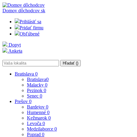
Domov dôchodcov
sk
Prihlásiť sa
Pridať firmu
Obľúbené
Dopyt
Anketa
Hľadať (
)
Bratislava
0
Bratislava
0
Malacky
0
Pezinok
0
Senec
0
Prešov
0
Bardejov
0
Humenné
0
Kežmarok
0
Levoča
0
Medzilaborce
0
Poprad
0