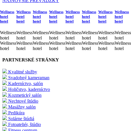
NAJNOVŠIE PREVÁDZKY
Wellness
Wellness
Wellness
Wellness
Wellness
Wellness
Wellness
Wellness
hotel
hotel
hotel
hotel
hotel
hotel
hotel
hotel
hotel
hotel
hotel
hotel
hotel
hotel
hotel
hotel
Wellness
Wellness
Wellness
Wellness
Wellness
Wellness
Wellness
Wellness
hotel
hotel
hotel
hotel
hotel
hotel
hotel
hotel
Wellness
Wellness
Wellness
Wellness
Wellness
Wellness
Wellness
Wellness
hotel
hotel
hotel
hotel
hotel
hotel
hotel
hotel
PARTNERSKÉ STRÁNKY
Kvalitné služby
Svadobný kameraman
Kaderníctvo, salón
Holičstvo, kaderníctvo
Kozmetický salón
Nechtové štúdio
Masážny salón
Pedikúra
Solárne štúdiá
Fotoateliér, štúdio
Fitness centrum