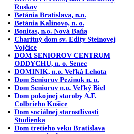
Ruskov
Betánia Bratislava, n.o.
Betánia Kalinovo, n. o.
Bonitas, n.o. Nová Baňa
Charitný dom sv. Edity Steinovej
Vojčice
DOM SENIOROV CENTRUM
ODDYCHU, n. o. Senec
DOMINIK, n.o. Veľká Lehota
Dom Seniorov Pezinok n. o.
Dom Seniorov n.o. Veľký Biel
Dom pokojnej staroby A.F.
Colbrieho Košice
Dom sociálnej starostlivosti
Studienka
Dom tretieho veku Bratislava