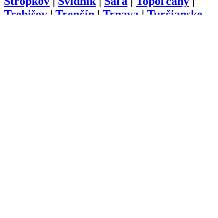
Stropkov
|
Svidník
|
Šaľa
|
Topoľčany
|
Trebišov
|
Trenčín
|
Trnava
|
Turčianske
Teplice
|
Tvrdošín
|
Veľký Krtíš
|
Vranov
nad Topľou
|
Zlaté Moravce
|
Zvolen
|
Žarnovica
|
Žiar nad Hronom
|
Žilina
O nás
Kariéra
Prihlásenie
Pridať firmu
Obchodné podmienky
Služby
Anketa
Virtual Tour
Dopyt
Internetová stránka
Iplatforma s.r.o. Klokoč 28,
962 25 Klokoč
IČO: 473 878 74
DiČ: 202 384 9080
Ochrana osobných údajov