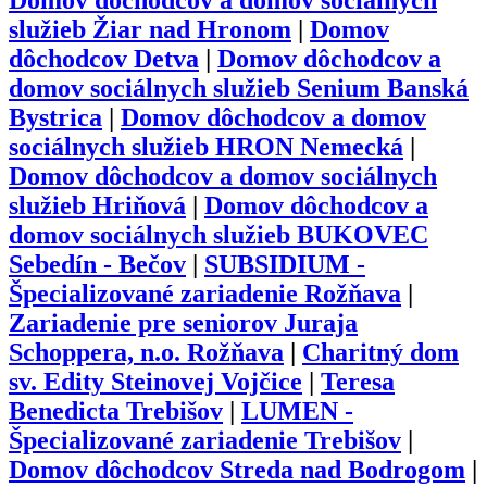
Domov dôchodcov a domov sociálnych
služieb Žiar nad Hronom
|
Domov
dôchodcov Detva
|
Domov dôchodcov a
domov sociálnych služieb Senium Banská
Bystrica
|
Domov dôchodcov a domov
sociálnych služieb HRON Nemecká
|
Domov dôchodcov a domov sociálnych
služieb Hriňová
|
Domov dôchodcov a
domov sociálnych služieb BUKOVEC
Sebedín - Bečov
|
SUBSIDIUM -
Špecializované zariadenie Rožňava
|
Zariadenie pre seniorov Juraja
Schoppera, n.o. Rožňava
|
Charitný dom
sv. Edity Steinovej Vojčice
|
Teresa
Benedicta Trebišov
|
LUMEN -
Špecializované zariadenie Trebišov
|
Domov dôchodcov Streda nad Bodrogom
|