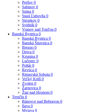
Prešov
0
Sabinov
0
Snina
0
Stará Ľubovňa
0
Stropkov
0
Svidník
0
Vranov nad Topľou
0
Banská Bystrica
0
Banská Bystrica
0
Banská Štiavnica
0
Brezno
0
Detva
0
Krupina
0
Lučenec
0
Poltár
0
Revúca
0
Rimavská Sobota
0
Veľký Krtíš
0
Zvolen
0
Žarnovica
0
Žiar nad Hronom
0
Trenčín
0
Bánovce nad Bebravou
0
Ilava
0
Myjava
0