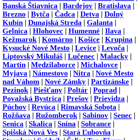
Banská Štiavnica
|
Bardejov
|
Bratislava
|
Brezno
|
Bytča
|
Čadca
|
Detva
|
Dolný
Kubín
|
Dunajská Streda
|
Galanta
|
Gelnica
|
Hlohovec
|
Humenné
|
Ilava
|
Kežmarok
|
Komárno
|
Košice
|
Krupina
|
Kysucké Nové Mesto
|
Levice
|
Levoča
|
Liptovský Mikuláš
|
Lučenec
|
Malacky
|
Martin
|
Medzilaborce
|
Michalovce
|
Myjava
|
Námestovo
|
Nitra
|
Nové Mesto
nad Váhom
|
Nové Zámky
|
Partizánske
|
Pezinok
|
Piešťany
|
Poltár
|
Poprad
|
Považská Bystrica
|
Prešov
|
Prievidza
|
Púchov
|
Revúca
|
Rimavská Sobota
|
Rožňava
|
Ružomberok
|
Sabinov
|
Senec
|
Senica
|
Skalica
|
Snina
|
Sobrance
|
Spišská Nová Ves
|
Stará Ľubovňa
|