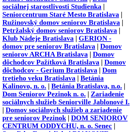
sociálnej starostlivosti Studienka
|
Seniorcentrum Staré Mesto Bratislava
|
Ružinovský domov seniorov Bratislava
|
Petržalský domov seniorov Bratislava
|
Klub Nádeje Bratislava
|
GERION -
domov pre seniorov Bratislava
|
Domov
seniorov ARCHA Bratislava
|
Domov
dôchodcov Pažítková Bratislava
|
Domov
dôchodcov - Gerium Bratislava
|
Dom
tretieho veku Bratislava
|
Betánia
Kalinovo, n. o.
|
Betánia Bratislava, n.o.
|
Dom Seniorov Pezinok n. o.
|
Zariadenie
sociálnych služieb Seniorville Jablonové I.
|
Domov sociálnych služieb a zariadenie
pre seniorov Pezinok
|
DOM SENIOROV
CENTRUM ODDYCHU, n. o. Senec
|