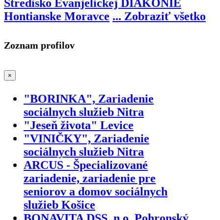
Stredisko Evanjelickej DIAKONIE
Hontianske Moravce
...
Zobraziť všetko
Zoznam profilov
×
"BORINKA", Zariadenie
sociálnych služieb Nitra
"Jeseň života" Levice
"VINIČKY", Zariadenie
sociálnych služieb Nitra
ARCUS - Špecializované
zariadenie, zariadenie pre
seniorov a domov sociálnych
služieb Košice
BONAVITA DSS, n.o. Pohronský