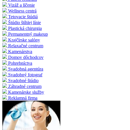
Vizáž a líčenie
Wellness centrá
Tetovacie štúdiá
Štúdio štíhlej línie
Plastická chirurgia
Permanentný makeup
Krajčírske salóny
Relaxačné centrum
Kamenárstva
Domov dôchodcov
Pohrebníctva
Svadobná agentúra
Svadobný fotograf
Svadobné štúdio
Záhradné centrum
Kamenárske služby
Reklamná firma