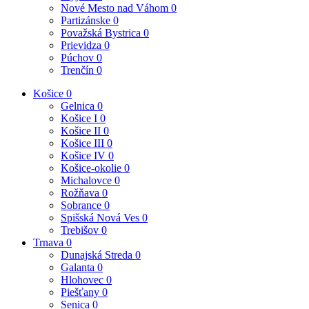
Nové Mesto nad Váhom
0
Partizánske
0
Považská Bystrica
0
Prievidza
0
Púchov
0
Trenčín
0
Košice
0
Gelnica
0
Košice I
0
Košice II
0
Košice III
0
Košice IV
0
Košice-okolie
0
Michalovce
0
Rožňava
0
Sobrance
0
Spišská Nová Ves
0
Trebišov
0
Trnava
0
Dunajská Streda
0
Galanta
0
Hlohovec
0
Piešťany
0
Senica
0