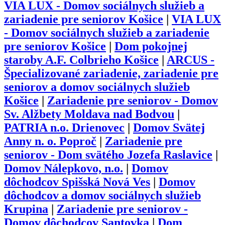
VIA LUX - Domov sociálnych služieb a
zariadenie pre seniorov Košice
|
VIA LUX
- Domov sociálnych služieb a zariadenie
pre seniorov Košice
|
Dom pokojnej
staroby A.F. Colbrieho Košice
|
ARCUS -
Špecializované zariadenie, zariadenie pre
seniorov a domov sociálnych služieb
Košice
|
Zariadenie pre seniorov - Domov
Sv. Alžbety Moldava nad Bodvou
|
PATRIA n.o. Drienovec
|
Domov Svätej
Anny n. o. Poproč
|
Zariadenie pre
seniorov - Dom svätého Jozefa Raslavice
|
Domov Nálepkovo, n.o.
|
Domov
dôchodcov Spišská Nová Ves
|
Domov
dôchodcov a domov sociálnych služieb
Krupina
|
Zariadenie pre seniorov -
Domov dôchodcov Santovka
|
Dom