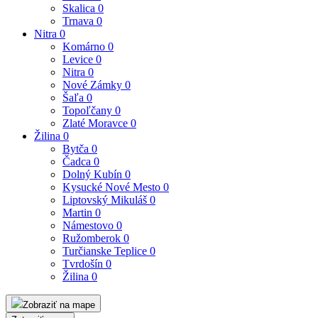
Skalica
0
Trnava
0
Nitra
0
Komárno
0
Levice
0
Nitra
0
Nové Zámky
0
Šaľa
0
Topoľčany
0
Zlaté Moravce
0
Žilina
0
Bytča
0
Čadca
0
Dolný Kubín
0
Kysucké Nové Mesto
0
Liptovský Mikuláš
0
Martin
0
Námestovo
0
Ružomberok
0
Turčianske Teplice
0
Tvrdošín
0
Žilina
0
Zobraziť na mape