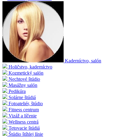
Kaderníctvo, salón
Holičstvo, kaderníctvo
Kozmetický salón
Nechtové štúdio
Masážny salón
Pedikúra
Solárne štúdiá
Fotoateliér, štúdio
Fitness centrum
Vizáž a líčenie
Wellness centrá
Tetovacie štúdiá
Štúdio štíhlej línie