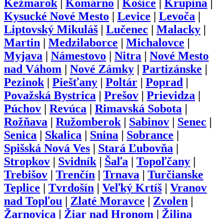
Kežmarok
|
Komárno
|
Košice
|
Krupina
|
Kysucké Nové Mesto
|
Levice
|
Levoča
|
Liptovský Mikuláš
|
Lučenec
|
Malacky
|
Martin
|
Medzilaborce
|
Michalovce
|
Myjava
|
Námestovo
|
Nitra
|
Nové Mesto
nad Váhom
|
Nové Zámky
|
Partizánske
|
Pezinok
|
Piešťany
|
Poltár
|
Poprad
|
Považská Bystrica
|
Prešov
|
Prievidza
|
Púchov
|
Revúca
|
Rimavská Sobota
|
Rožňava
|
Ružomberok
|
Sabinov
|
Senec
|
Senica
|
Skalica
|
Snina
|
Sobrance
|
Spišská Nová Ves
|
Stará Ľubovňa
|
Stropkov
|
Svidník
|
Šaľa
|
Topoľčany
|
Trebišov
|
Trenčín
|
Trnava
|
Turčianske
Teplice
|
Tvrdošín
|
Veľký Krtíš
|
Vranov
nad Topľou
|
Zlaté Moravce
|
Zvolen
|
Žarnovica
|
Žiar nad Hronom
|
Žilina