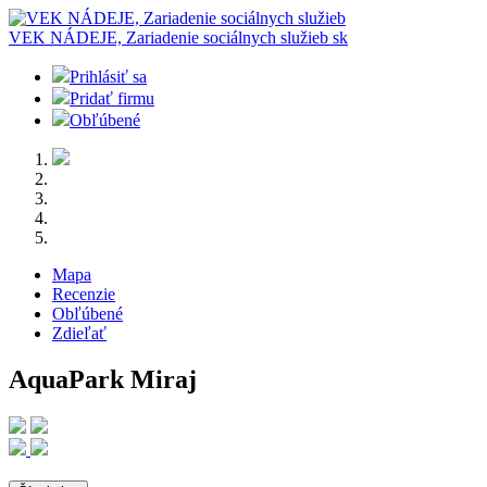
VEK NÁDEJE, Zariadenie sociálnych služieb
sk
Prihlásiť sa
Pridať firmu
Obľúbené
Mapa
Recenzie
Obľúbené
Zdieľať
AquaPark Miraj