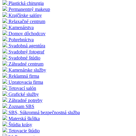
Plastická chirurgia
Permanentný makeup
Krajčírske salóny
Relaxačné centrum
Kamenárstva
Domov dôchodcov
Pohrebníctva
Svadobná agentúra
Svadobný fotograf
Svadobné štúdio
Záhradné centrum
Kamenárske služby
Reklamná firma
Upratovacia firma
Tetovací salón
Grafické služby
Záhradné potreby
Zoznam SBS
SBS, Súkromná bezpečnostná služba
Materská škôlka
Štúdia krásy
Tetovacie štúdio