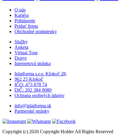
O nás
Kariéra
Prihlásenie
Pridať firmu
Obchodné podmienky
Služby
Anketa
Virtual Tour
Dopyt
Internetová stránka
Iplatforma s.r.o. Klokoč 28,
962 25 Klokoč
IČO: 473 878 74
DiČ: 202 384 9080
Ochrana osobných údajov
info@iplatforma.sk
Partnerské stránky
Copyright (c) 2026 Copyright Holder All Rights Reserved