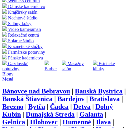
Wellness centrum
Dámske kaderníctvo
Krajčírsky salón
Nechtové štúdio
Salóny krásy
Video kameraman
Relaxačné centrá
Solárne štúdio
Kozmetické služby
Farmárske potraviny
Pánske kaderníctva
Gazdovské
Masážny
Estetické
potraviny
Barber
salón
klinky
Blogy
Mestá
Bánovce nad Bebravou
|
Banská Bystrica
|
Banská Štiavnica
|
Bardejov
|
Bratislava
|
Brezno
|
Bytča
|
Čadca
|
Detva
|
Dolný
Kubín
|
Dunajská Streda
|
Galanta
|
Gelnica
|
Hlohovec
|
Humenné
|
Ilava
|