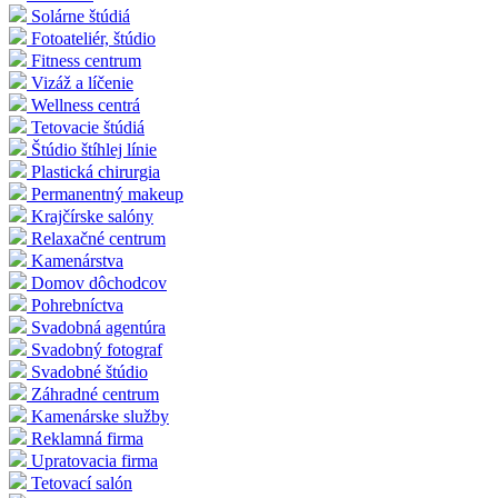
Solárne štúdiá
Fotoateliér, štúdio
Fitness centrum
Vizáž a líčenie
Wellness centrá
Tetovacie štúdiá
Štúdio štíhlej línie
Plastická chirurgia
Permanentný makeup
Krajčírske salóny
Relaxačné centrum
Kamenárstva
Domov dôchodcov
Pohrebníctva
Svadobná agentúra
Svadobný fotograf
Svadobné štúdio
Záhradné centrum
Kamenárske služby
Reklamná firma
Upratovacia firma
Tetovací salón