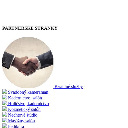
PARTNERSKÉ STRÁNKY
Kvalitné služby
Svadobný kameraman
Kaderníctvo, salón
Holičstvo, kaderníctvo
Kozmetický salón
Nechtové štúdio
Masážny salón
Pedikúra