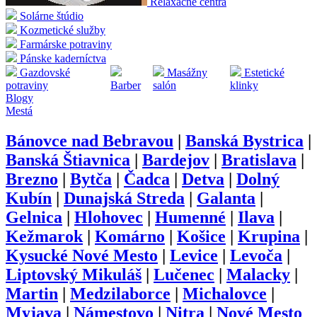
Relaxačné centrá
Solárne štúdio
Kozmetické služby
Farmárske potraviny
Pánske kaderníctva
Gazdovské
Masážny
Estetické
potraviny
Barber
salón
klinky
Blogy
Mestá
Bánovce nad Bebravou
|
Banská Bystrica
|
Banská Štiavnica
|
Bardejov
|
Bratislava
|
Brezno
|
Bytča
|
Čadca
|
Detva
|
Dolný
Kubín
|
Dunajská Streda
|
Galanta
|
Gelnica
|
Hlohovec
|
Humenné
|
Ilava
|
Kežmarok
|
Komárno
|
Košice
|
Krupina
|
Kysucké Nové Mesto
|
Levice
|
Levoča
|
Liptovský Mikuláš
|
Lučenec
|
Malacky
|
Martin
|
Medzilaborce
|
Michalovce
|
Myjava
|
Námestovo
|
Nitra
|
Nové Mesto