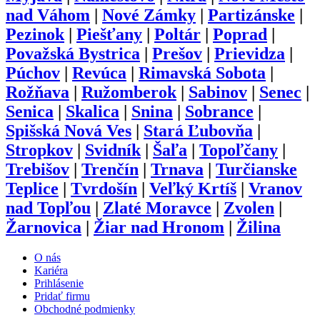
nad Váhom
|
Nové Zámky
|
Partizánske
|
Pezinok
|
Piešťany
|
Poltár
|
Poprad
|
Považská Bystrica
|
Prešov
|
Prievidza
|
Púchov
|
Revúca
|
Rimavská Sobota
|
Rožňava
|
Ružomberok
|
Sabinov
|
Senec
|
Senica
|
Skalica
|
Snina
|
Sobrance
|
Spišská Nová Ves
|
Stará Ľubovňa
|
Stropkov
|
Svidník
|
Šaľa
|
Topoľčany
|
Trebišov
|
Trenčín
|
Trnava
|
Turčianske
Teplice
|
Tvrdošín
|
Veľký Krtíš
|
Vranov
nad Topľou
|
Zlaté Moravce
|
Zvolen
|
Žarnovica
|
Žiar nad Hronom
|
Žilina
O nás
Kariéra
Prihlásenie
Pridať firmu
Obchodné podmienky