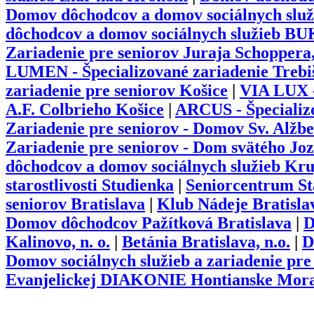
Domov dôchodcov a domov sociálnych sl
dôchodcov a domov sociálnych služieb B
Zariadenie pre seniorov Juraja Schoppera
LUMEN - Špecializované zariadenie Trebi
zariadenie pre seniorov Košice
|
VIA LUX -
A.F. Colbrieho Košice
|
ARCUS - Špecializo
Zariadenie pre seniorov - Domov Sv. Alž
Zariadenie pre seniorov - Dom svätého Joz
dôchodcov a domov sociálnych služieb Kr
starostlivosti Studienka
|
Seniorcentrum St
seniorov Bratislava
|
Klub Nádeje Bratisla
Domov dôchodcov Pažítková Bratislava
|
D
Kalinovo, n. o.
|
Betánia Bratislava, n.o.
|
D
Domov sociálnych služieb a zariadenie pre
Evanjelickej DIAKONIE Hontianske Mor