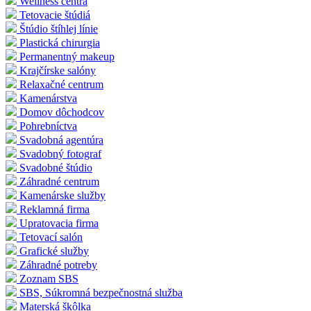
Wellness centrá
Tetovacie štúdiá
Štúdio štíhlej línie
Plastická chirurgia
Permanentný makeup
Krajčírske salóny
Relaxačné centrum
Kamenárstva
Domov dôchodcov
Pohrebníctva
Svadobná agentúra
Svadobný fotograf
Svadobné štúdio
Záhradné centrum
Kamenárske služby
Reklamná firma
Upratovacia firma
Tetovací salón
Grafické služby
Záhradné potreby
Zoznam SBS
SBS, Súkromná bezpečnostná služba
Materská škôlka