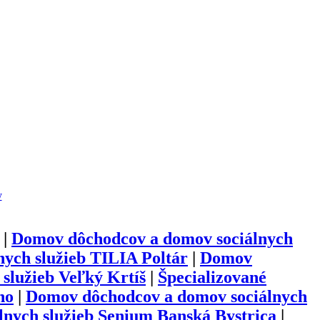
y
|
Domov dôchodcov a domov sociálnych
ych služieb TILIA Poltár
|
Domov
služieb Veľký Krtíš
|
Špecializované
no
|
Domov dôchodcov a domov sociálnych
nych služieb Senium Banská Bystrica
|