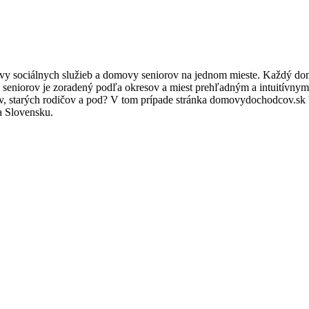
 sociálnych služieb a domovy seniorov na jednom mieste. Každý d
 seniorov je zoradený podľa okresov a miest prehľadným a intuitívn
rov, starých rodičov a pod? V tom prípade stránka domovydochodcov.s
 Slovensku.