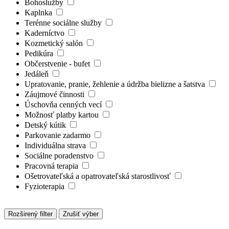
Bohoslužby
Kaplnka
Terénne sociálne služby
Kaderníctvo
Kozmetický salón
Pedikúra
Občerstvenie - bufet
Jedáleň
Upratovanie, pranie, žehlenie a údržba bielizne a šatstva
Záujmové činnosti
Úschovňa cenných vecí
Možnosť platby kartou
Detský kútik
Parkovanie zadarmo
Individuálna strava
Sociálne poradenstvo
Pracovná terapia
Ošetrovateľská a opatrovateľská starostlivosť
Fyzioterapia
Rozširený filter
Zrušiť výber