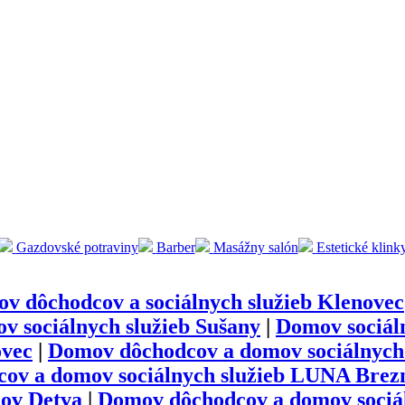
Gazdovské potraviny
Barber
Masážny salón
Estetické klink
v dôchodcov a sociálnych služieb Klenovec
 sociálnych služieb Sušany
|
Domov sociáln
ovec
|
Domov dôchodcov a domov sociálnych 
ov a domov sociálnych služieb LUNA Brez
ov Detva
|
Domov dôchodcov a domov sociál