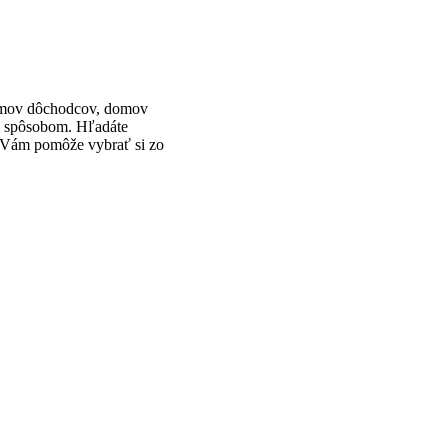
omov dôchodcov, domov
ym spôsobom. Hľadáte
k Vám pomôže vybrať si zo