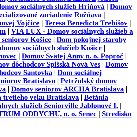
omov sociálnych služieb Hriňová
|
Domov
cializované zariadenie Rožňava
|
novej Vojčice
|
Teresa Benedicta Trebišov
|
om
|
VIA LUX - Domov sociálnych služieb a
 seniorov Košice
|
Dom pokojnej staroby
 domov sociálnych služieb Košice
|
novec
|
Domov Svätej Anny n. o. Poproč
|
ov dôchodcov Spišská Nová Ves
|
Domov
chodcov Santovka
|
Dom sociálnej
niorov Bratislava
|
Petržalský domov
va
|
Domov seniorov ARCHA Bratislava
|
tretieho veku Bratislava
|
Betánia
lnych služieb Seniorville Jablonové I.
|
UM ODDYCHU, n. o. Senec
|
Stredisko