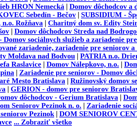
užieb HRON Nemecká
|
Domov dôchodcov a d
UKOVEC Sebedín - Bečov
|
SUBSIDIUM - Špe
, n.o. Rožňava
|
Charitný dom sv. Edity Stei
šov
|
Domov dôchodcov Streda nad Bodrog
 Domov sociálnych služieb a zariadenie pre
vané zariadenie, zariadenie pre seniorov a
bety Moldava nad Bodvou
|
PATRIA n.o. Drie
efa Raslavice
|
Domov Nálepkovo, n.o.
|
Dom
upina
|
Zariadenie pre seniorov - Domov dô
aré Mesto Bratislava
|
Ružinovský domov se
va
|
GERION - domov pre seniorov Bratisla
omov dôchodcov - Gerium Bratislava
|
Dom 
om Seniorov Pezinok n. o.
|
Zariadenie sociá
 seniorov Pezinok
|
DOM SENIOROV CENTR
avce
...
Zobraziť všetko