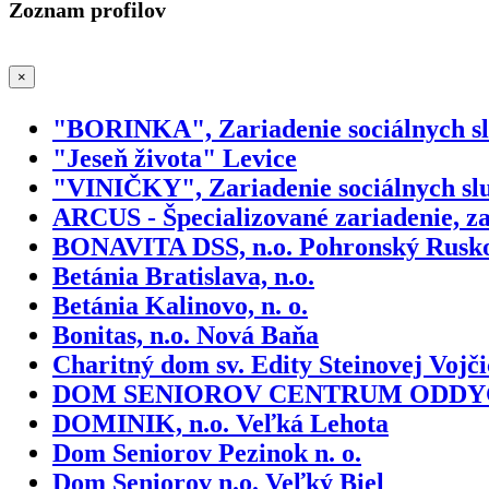
Zoznam profilov
×
"BORINKA", Zariadenie sociálnych sl
"Jeseň života" Levice
"VINIČKY", Zariadenie sociálnych slu
ARCUS - Špecializované zariadenie, za
BONAVITA DSS, n.o. Pohronský Rusk
Betánia Bratislava, n.o.
Betánia Kalinovo, n. o.
Bonitas, n.o. Nová Baňa
Charitný dom sv. Edity Steinovej Vojči
DOM SENIOROV CENTRUM ODDYCHU
DOMINIK, n.o. Veľká Lehota
Dom Seniorov Pezinok n. o.
Dom Seniorov n.o. Veľký Biel