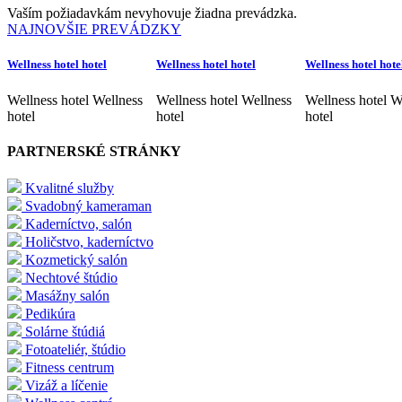
Vaším požiadavkám nevyhovuje žiadna prevádzka.
NAJNOVŠIE PREVÁDZKY
Wellness hotel hotel
Wellness hotel hotel
Wellness hotel hote
Wellness hotel Wellness
Wellness hotel Wellness
Wellness hotel W
hotel
hotel
hotel
PARTNERSKÉ STRÁNKY
Kvalitné služby
Svadobný kameraman
Kaderníctvo, salón
Holičstvo, kaderníctvo
Kozmetický salón
Nechtové štúdio
Masážny salón
Pedikúra
Solárne štúdiá
Fotoateliér, štúdio
Fitness centrum
Vizáž a líčenie