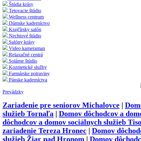
Štúdia krásy
Tetovacie štúdio
Wellness centrum
Dámske kaderníctvo
Krajčírsky salón
Nechtové štúdio
Salóny krásy
Video kameraman
Relaxačné centrá
Solárne štúdio
Kozmetické služby
Farmárske potraviny
Pánske kaderníctva
Prevádzky
Zariadenie pre seniorov Michalovce
|
Domo
služieb Tornaľa
|
Domov dôchodcov a domov
dôchodcov a domov sociálnych služieb Tis
zariadenie Tereza Hronec
|
Domov dôchodc
služieb Žiar nad Hronom
|
Domov dôchodc