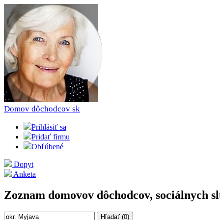
Domov dôchodcov
sk
Prihlásiť sa
Pridať firmu
Obľúbené
Dopyt
Anketa
Zoznam domovov dôchodcov, sociálnych slu
Hľadať (
0
)