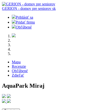
GERION - domov pre seniorov
sk
Prihlásiť sa
Pridať firmu
Obľúbené
Mapa
Recenzie
Obľúbené
Zdieľať
AquaPark Miraj