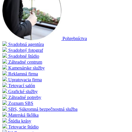
Pohrebníctva
Svadobná agentúra
Svadobný fotograf
Svadobné štúdio
Záhradné centrum
Kamenárske služby
Reklamná firma
Upratovacia firma
Tetovací salón
Grafické služby
Záhradné potreby
Zoznam SBS
SBS, Súkromná bezpečnostná služba
Materská škôlka
Štúdia krásy
Tetovacie štúdio