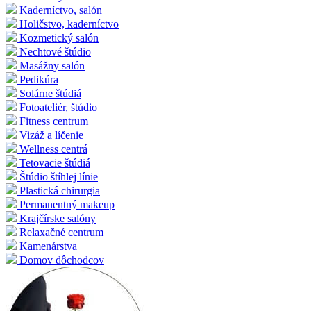
Kaderníctvo, salón
Holičstvo, kaderníctvo
Kozmetický salón
Nechtové štúdio
Masážny salón
Pedikúra
Solárne štúdiá
Fotoateliér, štúdio
Fitness centrum
Vizáž a líčenie
Wellness centrá
Tetovacie štúdiá
Štúdio štíhlej línie
Plastická chirurgia
Permanentný makeup
Krajčírske salóny
Relaxačné centrum
Kamenárstva
Domov dôchodcov